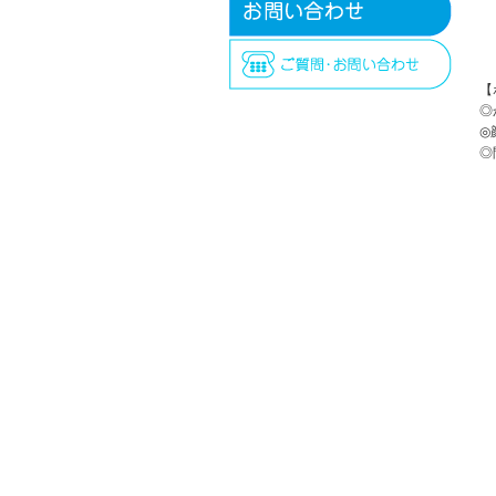
【
◎
◎
◎