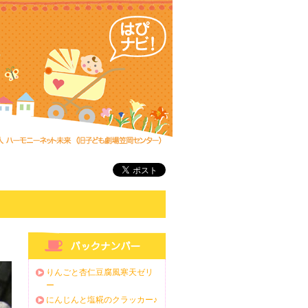
りんごと杏仁豆腐風寒天ゼリ
ー
にんじんと塩糀のクラッカー♪