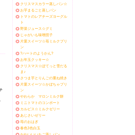
クリスマスカラー蒸しパン☆
お芋まるごと蒸しパン
トマトのレアチーズヨーグル
ト
野菜ジュース☆グミ
じゃがいも味噌団子
片栗スイーツ☆苺ミルクプリ
ン
?ハートのようかん?
お年玉クッキー☆
クリスマス☆ぽてっと雪だる
ま♪
さつま芋とりんごの重ね焼き
片栗スイーツ☆かぼちゃプリ
チ
ン
やわらか マロンミルク餅
け
ミニトマトのコンポート
カルピス☆ミルクゼリー
あじさいゼリー
苺のおはぎ
春色3色白玉
かわいいいちご蒸しパン