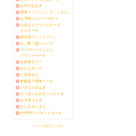
お芋のおはぎ
簡単☆ブッシュ・ド・ノエル
お手軽♪スイートポテト
かぼちゃクリームチーズ
ミニケーキ
製氷皿で☆ミニプリン
オッ酢！桃ジュース
マーマレードジャム
パウンドケーキ
お星様ゼリー
おひなサンド
二色茶きん
炊飯器で簡単ケーキ
いきなりおはぎ
さつまいものホットケーキ
お月見うさぎ
ひじきおにぎり
HAPPYベジホットケーキ
↑ページのトップへ