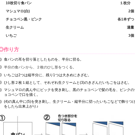
10枚切り食パン
１枚分
マシュマロ(白)
2個
チョコペン黒・ピンク
各1本ずつ
生クリーム
適量
いちご
3個
◎作り方
)
食パンの耳を切り落としたものを、半分に切る。
)
半分の食パンから、２枚のひし形をつくる。
)
いちごは2つは縦半分に、残り1つは大きめにきざむ。
)
ひし形２枚１組として、それぞれ生クリームと(3)のきざんだいちごをはさむ。
)
マシュマロの真ん中にピックを突き刺し、黒のチョコペンで髪の毛を、ピンクの
ョコペンで口を描く。
)
(4)の真ん中に(5)を突き刺し、生クリーム・縦半分に切ったいちごなどで飾りつ
をしたら出来上がり♪