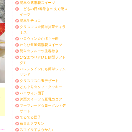
簡単☆紫陽花スイーツ
こどもの日♪春巻きの皮で兜ス
イーツ
簡単生チョコ
クリスマス☆簡単抹茶ティラ
ミス
ハロウィン☆かぼちゃ餅
わらび餅風紫陽花スイーツ
簡単☆フルーツ生春巻き
ひなまつり☆ひし餅型ソフト
グミ
バレンタインにも簡単ジャム
サンド
クリスマス白玉デザート
どんぐり☆ソフトクッキー
ハロウィン団子
ブ
片栗スイーツ☆豆乳ココア
っ
マーマレード☆ヨーグルトデ
ザート
てるてる団子
苺ミルクプリン
スマイル芋ようかん♪