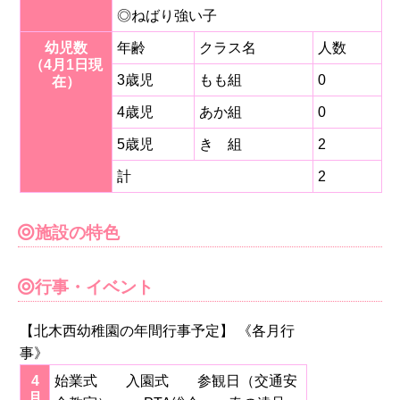
◎ねばり強い子
幼児数
年齢
クラス名
人数
（4月1日現
3歳児
もも組
0
在）
4歳児
あか組
0
5歳児
き 組
2
計
2
施設の特色
行事・イベント
【北木西幼稚園の年間行事予定】 《各月行
事》
4
始業式 入園式 参観日（交通安
月