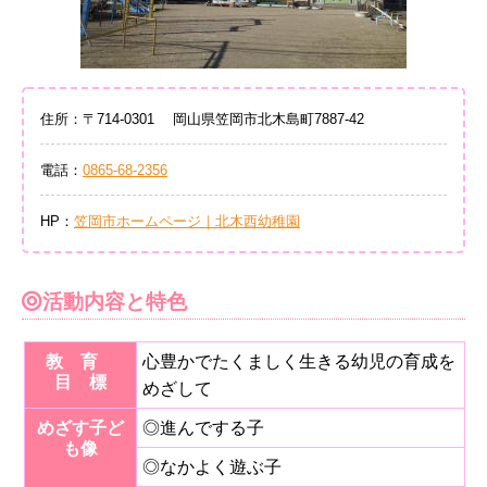
住所：〒714-0301 岡山県笠岡市北木島町7887-42
電話：
0865-68-2356
HP：
笠岡市ホームページ｜北木西幼稚園
活動内容と特色
教 育
心豊かでたくましく生きる幼児の育成を
目 標
めざして
めざす子ど
◎進んでする子
も像
◎なかよく遊ぶ子