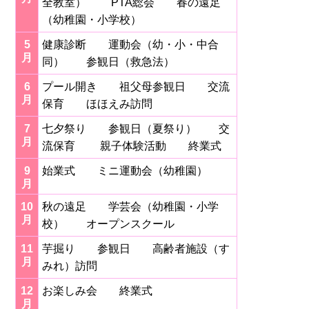
全教室） PTA総会 春の遠足
（幼稚園・小学校）
5
健康診断 運動会（幼・小・中合
月
同） 参観日（救急法）
6
プール開き 祖父母参観日 交流
月
保育 ほほえみ訪問
7
七夕祭り 参観日（夏祭り） 交
月
流保育 親子体験活動 終業式
9
始業式 ミニ運動会（幼稚園）
月
10
秋の遠足 学芸会（幼稚園・小学
月
校） オープンスクール
11
芋掘り 参観日 高齢者施設（す
月
みれ）訪問
12
お楽しみ会 終業式
月