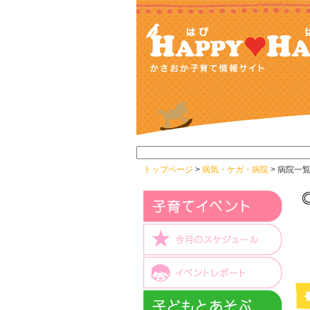
トップページ
>
病気・ケガ・病院
> 病院一