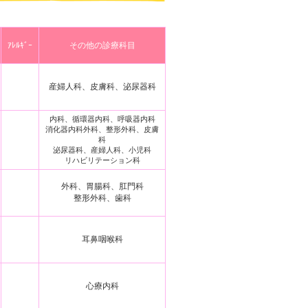
ｱﾚﾙｷﾞｰ
その他の診療科目
産婦人科、皮膚科、泌尿器科
内科、循環器内科、呼吸器内科
消化器内科外科、整形外科、皮膚
科
泌尿器科、産婦人科、小児科
リハビリテーション科
外科、胃腸科、肛門科
整形外科、歯科
耳鼻咽喉科
心療内科