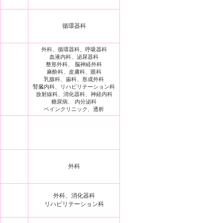
循環器科
外科、循環器科、呼吸器科
血液内科、泌尿器科
整形外科、 脳神経外科
麻酔科、皮膚科、眼科
乳腺科、歯科、形成外科
腎臓内科、リハビリテーション科
放射線科、消化器科、神経内科
糖尿病、 内分泌科
ペインクリニック、透析
外科
外科、消化器科
リハビリテーション科