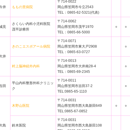
〒714-0022
今井
ももの里病院
岡山県笠岡市今立2543
TEL：0865-62-5321(代表)
〒714-0062
さくらい内科小児科医院
城見
岡山県笠岡市茂平1970
○
○
茂平診療所
TEL：0865-66-5000
〒714-0071
きのこエスポアール病院
岡山県笠岡市東大戸2908
○
TEL：0865-63-0727
大井
〒714-0013
村上脳神経外内科
岡山県笠岡市大井南28-4
○
TEL：0865-69-2345
〒714-0011
平山内科整形外科クリニッ
吉田
岡山県笠岡市吉田37-2
○
ク
TEL:0865-65-1110
〒714-0031
木野山医院
岡山県笠岡市西大島新田649
○
○
TEL:0865-67-0852
〒714-0031
大島
鈴木医院
岡山県笠岡市西大島新田108